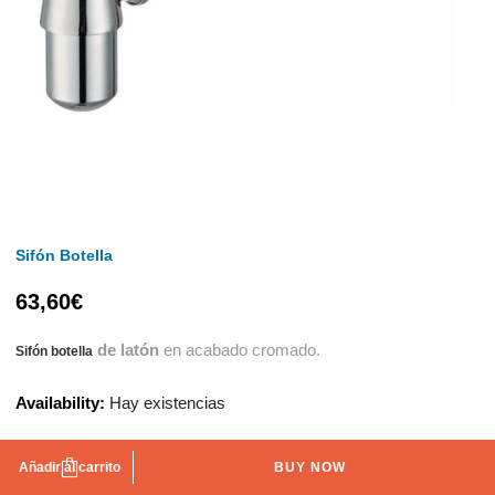
Sifón Botella
63,60
€
de latón
en acabado cromado.
Sifón botella
Availability:
Hay existencias
Añadir al carrito
BUY NOW
AÑADIR A LA LISTA DE DESEOS