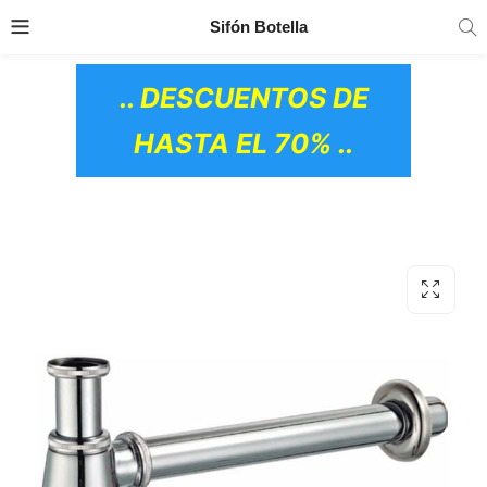
TRANSPORTE GRATIS
EN TODOS LOS
Sifón Botella
PRODUCTOS
.. DESCUENTOS DE
HASTA EL 70% ..
OS CERÁMICOS)