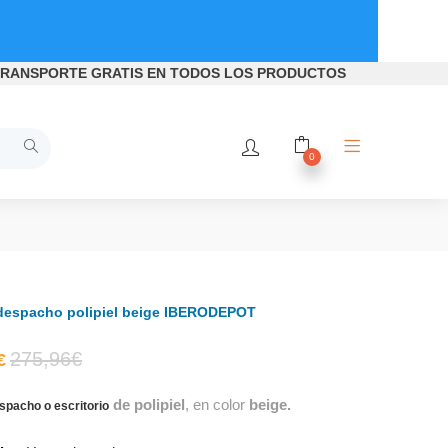
RANSPORTE GRATIS
EN TODOS LOS PRODUCTOS
0
 despacho polipiel beige IBERODEPOT
El
El
275,96
€
€
de polipiel
, en color
beige.
precio
precio
espacho o escritorio