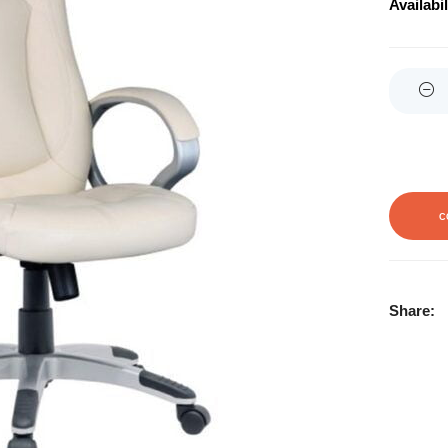
Availabil
Quantity
C
Share: