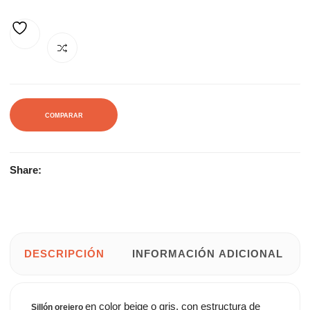
195,00€.
295,00€.
AÑADIR A LA LISTA DE DESEOS
COMPARAR
Share:
DESCRIPCIÓN
INFORMACIÓN ADICIONAL
en color beige o gris, con estructura de
Sillón orejero