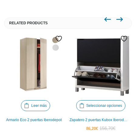
RELATED PRODUCTS
Este
Leer más
Seleccionar opciones
produ
tiene
Armario Eco 2 puertas Iberodepot
Zapatero 2 puertas Kubox Iberodepot
múlti
El
El
156,70
€
86,20
€
varia
precio
precio