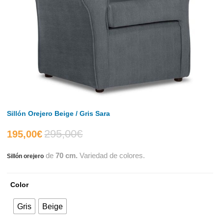
Sillón Orejero Beige / Gris Sara
295,00
€
El
El
195,00
€
de
70 cm.
Variedad de colores.
Sillón orejero
precio
precio
actual
original
Color
es:
era:
Gris
Beige