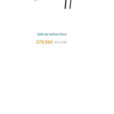
Grifo de bañera Dora
El
El
275,52
€
452,54
€
precio
precio
actual
original
es:
era:
275,52€.
452,54€.