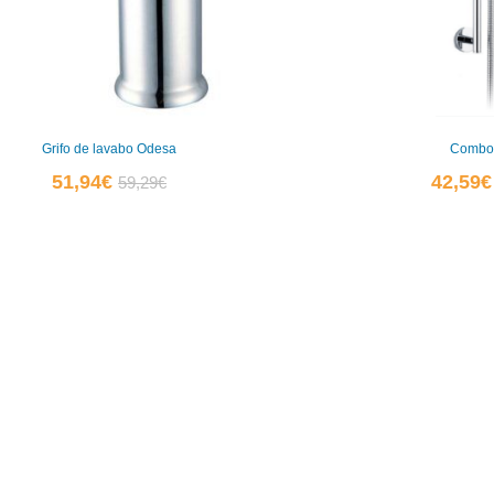
Grifo de lavabo Odesa
Combo 
El
El
51,94
€
42,59
€
59,29
€
precio
precio
actual
original
es:
era:
51,94€.
59,29€.
0
0