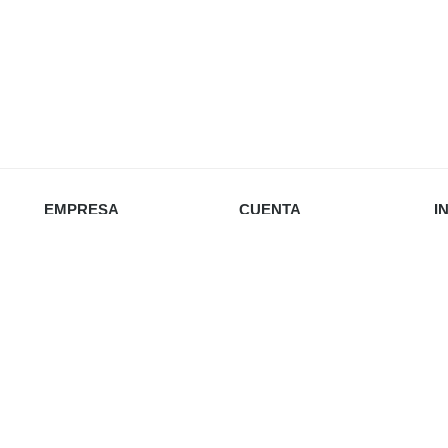
EMPRESA
CUENTA
I
Nosotros
Iniciar sesión
Política de privacidad
Favoritos
Envío y devoluciones
Carrito
Re
Política de cookies