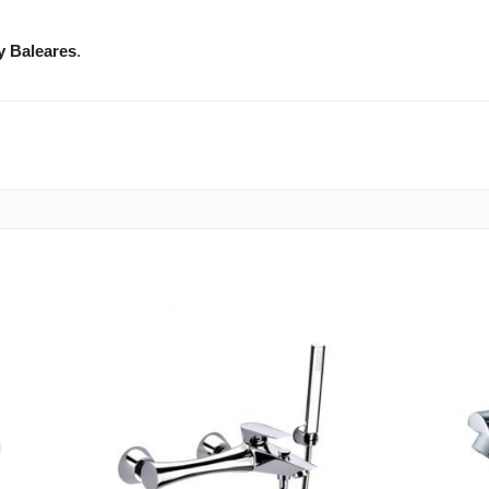
y Baleares
.