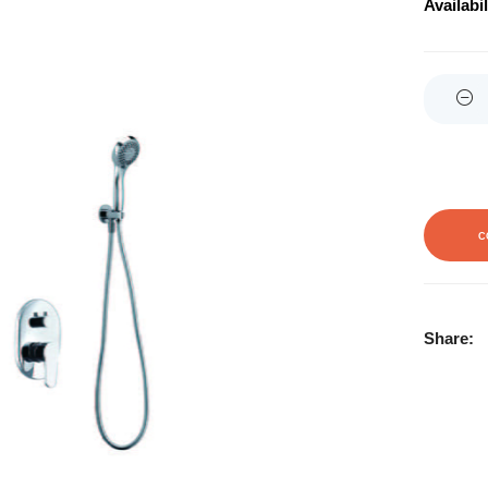
Availabil
Quantity
C
Share: