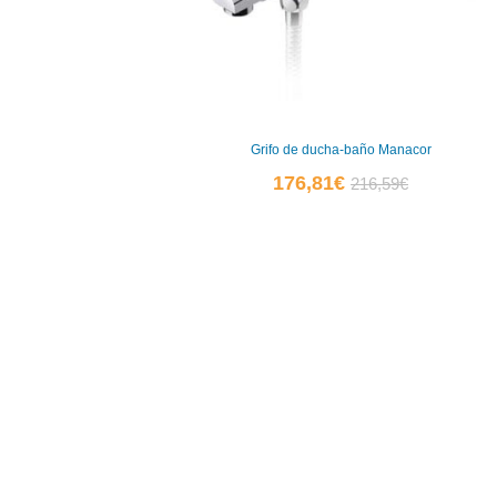
Grifo de ducha-baño Manacor
El
El
176,81
€
216,59
€
precio
precio
actual
original
es:
era:
176,81€.
216,59€.