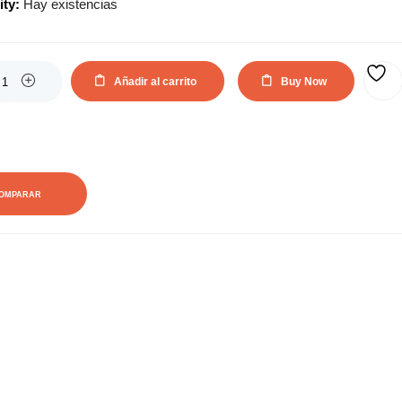
ity:
Hay existencias
actual
original
es:
era:
Añadir al carrito
Buy Now
AÑADIR A LA LISTA DE DESEOS
169,23€.
228,69€.
OMPARAR