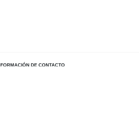
NFORMACIÓN DE CONTACTO
Carrer Miquel Santandreu 27 bj. (España)
info@defabricadirecto.com
formas Mallorca