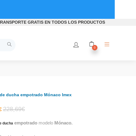
RANSPORTE GRATIS
EN TODOS LOS PRODUCTOS
0
 de ducha empotrado Mónaco Imex
El
El
228,69
€
€
empotrado
modelo
Mónaco.
precio
precio
e ducha