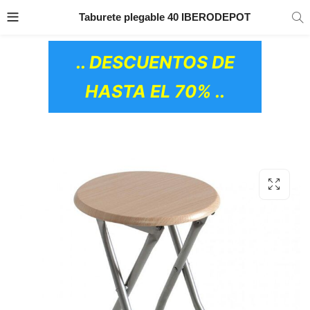
TRANSPORTE GRATIS
EN TODOS LOS
Taburete plegable 40 IBERODEPOT
PRODUCTOS
.. DESCUENTOS DE
HASTA EL 70% ..
OS CERÁMICOS)