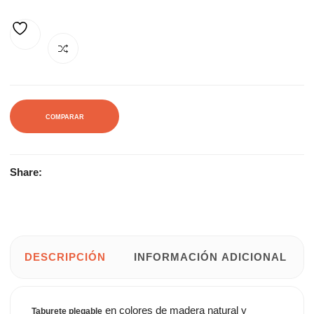
19,40€.
35,32€.
AÑADIR A LA LISTA DE DESEOS
COMPARAR
Share:
DESCRIPCIÓN
INFORMACIÓN ADICIONAL
en colores de madera natural y
Taburete plegable