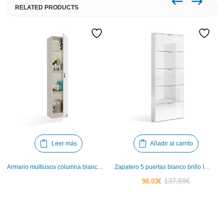
RELATED PRODUCTS
Leer más
Añadir al carrito
Armario multiusos columna blanco Iberodepot
Zapatero 5 puertas blanco brillo Iberodepot
El
El
137,69
€
98,03
€
precio
precio
actual
original
es:
era: