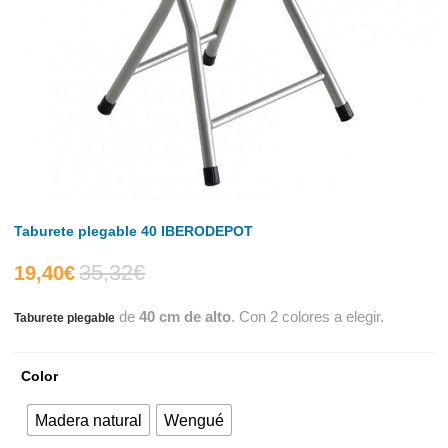
Taburete plegable 40 IBERODEPOT
35,32
€
El
El
19,40
€
de
40 cm de alto
. Con 2 colores a elegir.
Taburete plegable
precio
precio
actual
original
Color
es:
era:
Madera natural
Wengué