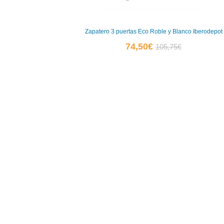
Zapatero 3 puertas Eco Roble y Blanco Iberodepot
El
El
74,50
€
105,75
€
precio
precio
actual
original
es:
era:
74,50€.
105,75€.