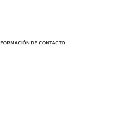
NFORMACIÓN DE CONTACTO
Carrer Miquel Santandreu 27 bj. (España)
info@defabricadirecto.com
formas Mallorca
,
,
al
Digital Sevilla
Diario de Valladolid (El Mundo)
,
ua Mallorca
,
aneros Mallorca