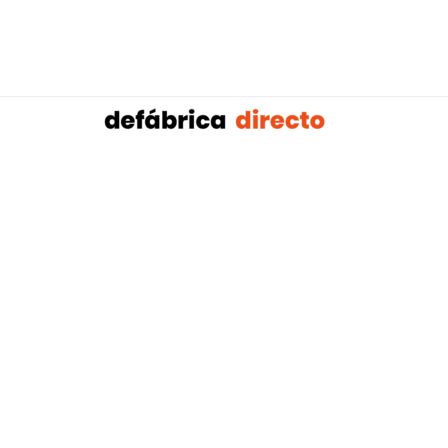
Sobalref SL B16604134 © Copyright 2021 | Tienda 
Blog tendencias y actualidad construcción:
Mampar
,
Porteros Automáticos Mallorca
Instalaciones Multicapa Mal