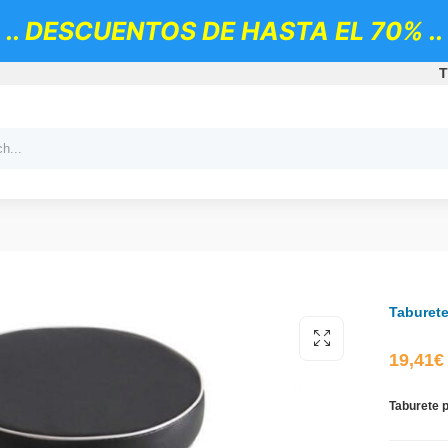
.. DESCUENTOS DE HASTA EL 70% ..
T
Taburet
19,41
€
Taburete 