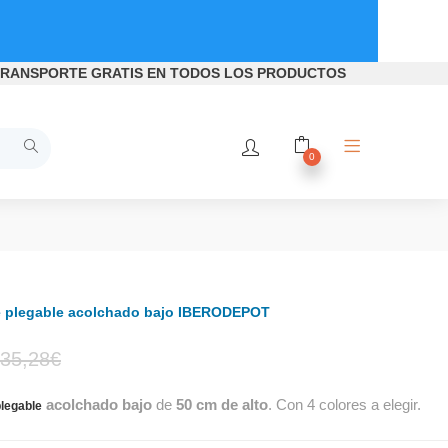
RANSPORTE GRATIS
EN TODOS LOS PRODUCTOS
0
e plegable acolchado bajo IBERODEPOT
El
El
35,28
€
acolchado bajo
de
50 cm de alto
. Con 4 colores a elegir.
precio
precio
plegable