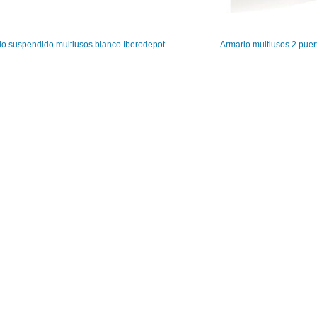
io suspendido multiusos blanco Iberodepot
Armario multiusos 2 pue
0
0