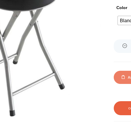
Color
Blan
Quantity
Añ
C