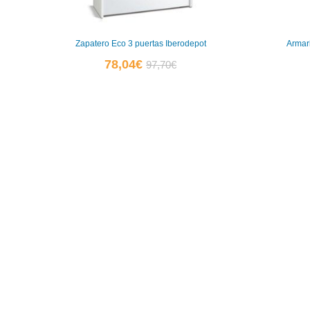
Zapatero Eco 3 puertas Iberodepot
Armar
El
El
78,04
€
97,70
€
precio
precio
actual
original
es:
era:
78,04€.
97,70€.