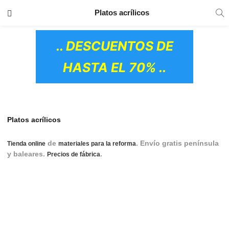
TRANSPORTE GRATIS
EN TODOS LOS
Platos acrílicos
PRODUCTOS
.. DESCUENTOS DE
HASTA EL 70% ..
Platos acrílicos
de
. Envío gratis península
Tienda online
materiales para la reforma
y baleares.
.
plato de ducha acrilico, reparar
Precios de fábrica
grieta plato de ducha acrilico, como colocar plato de ducha
acrilico, plato de ducha acrilico o resina, platos de ducha
acrilicos roca precios, cortar plato de ducha acrilico, plato
de ducha acrilico roca, plato de ducha acrilico opiniones,
colocar plato de ducha acrilico, plato de ducha acrilico o
OS CERÁMICOS)
ceramico,reparacion plato de ducha acrilico,plato de ducha
acrilico o ceramico,como colocar plato ducha acrilico,como