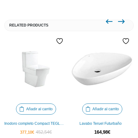
RELATED PRODUCTS
Añadir al carrito
Añadir al carrito
Inodoro completo Compact TEGLER
Lavabo Teruel Futurbaño
El
El
452,54
€
164,98
€
377,10
€