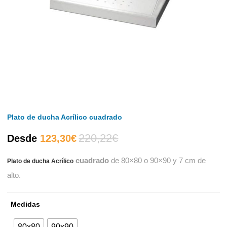
Plato de ducha Acrílico cuadrado
220,22
€
El
El
Desde
123,30
€
cuadrado
de 80×80 o 90×90 y 7 cm de
Plato de ducha Acrílico
precio
precio
alto.
actual
original
Medidas
es:
era:
80x80
90x90