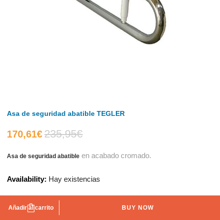
Asa de seguridad abatible TEGLER
235,95
€
El
El
170,61
€
en acabado cromado.
Asa de seguridad abatible
precio
precio
Availability:
Hay existencias
actual
original
es:
era:
Añadir al carrito
BUY NOW
AÑADIR A LA LISTA DE DESEOS