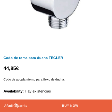
Codo de toma para ducha TEGLER
44,85
€
.
Codo de acoplamiento para flexo de ducha
Availability:
Hay existencias
Añadir al carrito
BUY NOW
AÑADIR A LA LISTA DE DESEOS