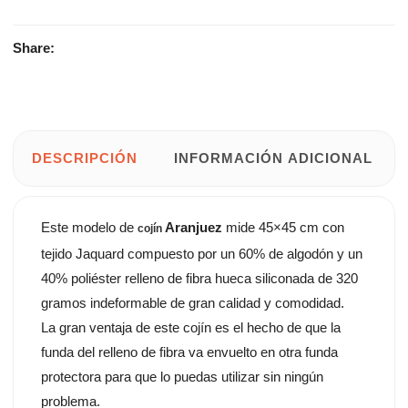
12,00€.
15,00€.
Share:
DESCRIPCIÓN
INFORMACIÓN ADICIONAL
Este modelo de
Aranjuez
mide 45×45 cm con
cojín
tejido Jaquard compuesto por un 60% de algodón y un
40% poliéster relleno de fibra hueca siliconada de 320
gramos indeformable de gran calidad y comodidad.
La gran ventaja de este cojín es el hecho de que la
funda del relleno de fibra va envuelto en otra funda
protectora para que lo puedas utilizar sin ningún
problema.