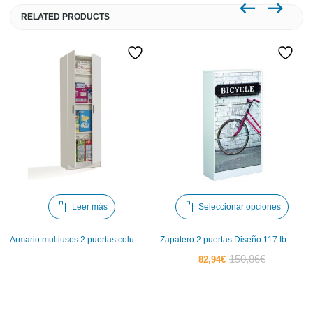
RELATED PRODUCTS
Este
Leer más
Seleccionar opciones
produ
tiene
Armario multiusos 2 puertas columna Iberodepot
Zapatero 2 puertas Diseño 117 Iberodepot
múlti
El
El
150,86
€
82,94
€
varia
precio
precio
Las
actual
original
opci
es:
era: