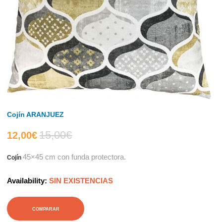
Cojín ARANJUEZ
15,00
€
El
El
12,00
€
45×45 cm con funda protectora.
Cojín
precio
precio
Availability:
SIN EXISTENCIAS
actual
original
es:
era:
COMPARAR