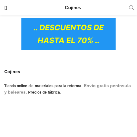
TRANSPORTE GRATIS
EN TODOS LOS
Cojines
PRODUCTOS
.. DESCUENTOS DE
HASTA EL 70% ..
Cojines
de
. Envío gratis península
Tienda online
materiales para la reforma
y baleares.
.
cojines, cojín, cojin, cojín para
Precios de fábrica
sofá, cojin para sofa, cojines para sofás, cojines para sofas,
cojines para sofá, cojines para sofa, cojines sofa, cojines
sofá, cojin decorativo, cojín decorativo, cojines decorativos,
cojin decorativo sofa, cojín decorativo sofá, cojines
decorativos sofas, cojines decorativos sofás, cojin sofas,
OS CERÁMICOS)
cojín sifás, cojines sofas, cojines sofás, cojin de decoracion,
cojin de decoración, cojin para decorar, cojín para decorar,