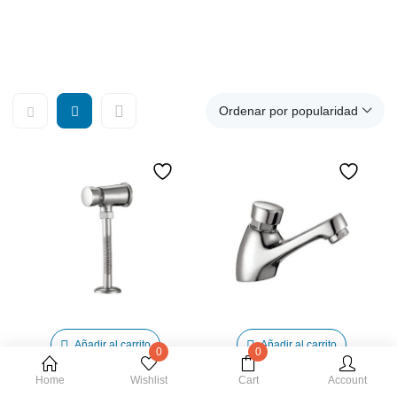
pulsador,grifo ducha con pulsador,grifos grober,griferia
online
Ordenar por popularidad
Añadir al carrito
Añadir al carrito
0
0
Home
Wishlist
Cart
Account
Grifo de Urinario Temporizado Frontal TEGLER
Grifo lavabo Temporizado TEGLER