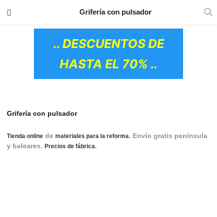
TRANSPORTE GRATIS
EN TODOS LOS
Grifería con pulsador
PRODUCTOS
.. DESCUENTOS DE
HASTA EL 70% ..
Grifería con pulsador
de
. Envío gratis península
Tienda online
materiales para la reforma
y baleares.
.
Grifería de pulsador, Grifería con
Precios de fábrica
pulsador, Grifo con pulsador, Grifo de pulsador, Grifo
pulsador lavabo, Grifo pulsador fuente, Grifo pulsador
temporizado,grifo pulsador,grifo pulsador fuente,fabrica de
griferia,grifo pulsador ducha,grifos de pulsador,grifo
pulsador lavabo,pulsador ducha,grifo pulsador
OS CERÁMICOS)
temporizado,grifo lavabo pulsador,pulsador online,pulsador
de ducha,tienda grifos,grifo de pulsador,grifos