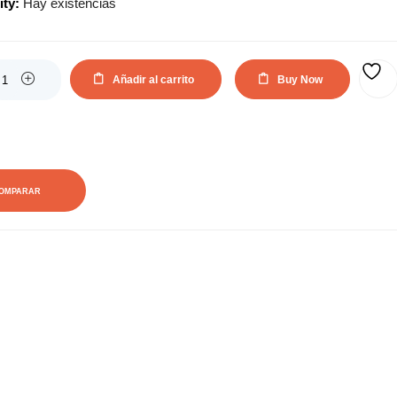
ity:
Hay existencias
Añadir al carrito
Buy Now
AÑADIR A LA LISTA DE DESEOS
OMPARAR