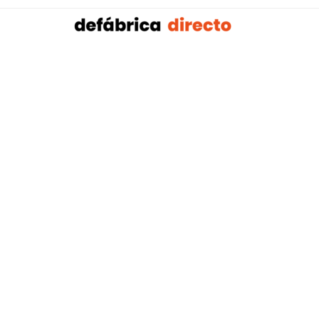
Sobalref SL B16604134 © Copyright 2021 | Tienda 
Blog tendencias y actualidad construcción:
Mampar
,
Porteros Automáticos Mallorca
Instalaciones Multicapa Mal
,
,
Antenistas Mallorca
Bañera por Ducha Mallorca
Electricis
,
,
Mallorca
Reformas Baños Mallorca
Tejados y Cubiertas Ma
,
,
,
Mallorca
Pladur Mallorca
Mamparas Solintex
Instalación 