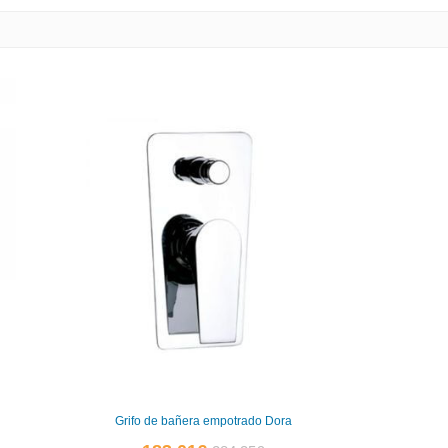
Grifo de bañera empotrado Dora
El
El