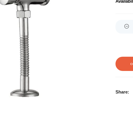
Availabil
Quantity
C
Share: