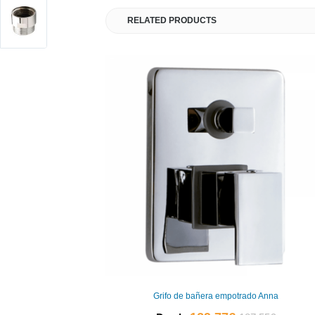
RELATED PRODUCTS
Grifo de bañera empotrado Anna
El
El