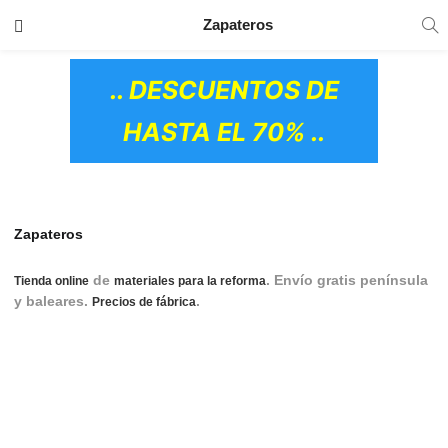
TRANSPORTE GRATIS
EN TODOS LOS
Zapateros
PRODUCTOS
.. DESCUENTOS DE
HASTA EL 70% ..
Zapateros
de
. Envío gratis península
Tienda online
materiales para la reforma
y baleares.
.
zapatero, mueble zapatero,
Precios de fábrica
muebles zapateros, zapateros online, zapateros baratos,
zapatero armario, zapatero blanco, armario zapatero,
zapatero espejo, zapatero recibidor, muebles zapatero,
zapatero blanco, zapateros blancos, zapateros muebles,
zapatero con espejo, zapatero online, estanteria zapatero,
OS CERÁMICOS)
banco zapatero, zapatero mueble, recibidor zapatero, canape
zapatero, zapateros recibidor, zapatero barato, zapatero para