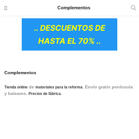
TRANSPORTE GRATIS
EN TODOS LOS
Complementos
PRODUCTOS
.. DESCUENTOS DE
HASTA EL 70% ..
Complementos
de
. Envío gratis península
Tienda online
materiales para la reforma
y baleares.
.
revestimientos pared,
Precios de fábrica
revestimiento de pared, revestimiento pared exterior,
revestimiento pared cocina, revestimiento pared interior,
revestimiento pared baño, revestimiento de pared interior,
revestimiento de pared exterior, revestimiento para pared,
revestimiento pared adhesivo, revestimiento de pared
OS CERÁMICOS)
cocina, revestimientos madera pared, revestimientos de
pared exterior, revestimientos de pared adhesivos, azulejos