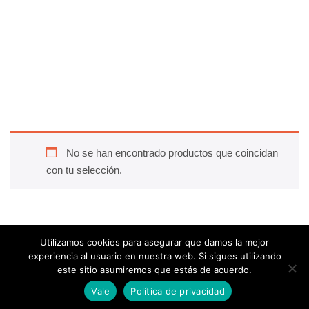
baño, azulejos, azulejos cocina, azulejo cocina, baldosa
hidraulica, baldosas, baldosas hidraulicas, azulejos para
baño, azulejos para cocina, azulejos para ba baños, azulejo
para baños, azulejos adhesivos, azulejo adhesivo, adhesivo
azulejo, baldosas exterior, baldosas baño, azulejos para
cocinas, azulejos blancos cocina, azulejos hidraulicos,
azulejos imitacion piedra.
No se han encontrado productos que coincidan
con tu selección.
Utilizamos cookies para asegurar que damos la mejor
experiencia al usuario en nuestra web. Si sigues utilizando
este sitio asumiremos que estás de acuerdo.
0
0
Vale
Política de privacidad
Home
Wishlist
Cart
Account