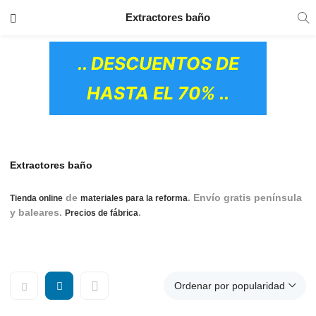
TRANSPORTE GRATIS
EN TODOS LOS
Extractores baño
PRODUCTOS
.. DESCUENTOS DE
HASTA EL 70% ..
Extractores baño
de
. Envío gratis península
Tienda online
materiales para la reforma
y baleares.
.
Extractores, Extractores de baño,
Precios de fábrica
Extractores cocina, Extractores silenciosos
Ordenar por popularidad
OS CERÁMICOS)