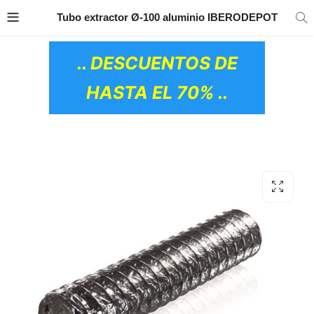
TRANSPORTE GRATIS
EN TODOS LOS
Tubo extractor Ø-100 aluminio IBERODEPOT
PRODUCTOS
.. DESCUENTOS DE
HASTA EL 70% ..
OS CERÁMICOS)