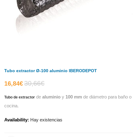
Tubo extractor Ø-100 aluminio IBERODEPOT
30,66
€
El
El
16,84
€
de
aluminio
y
100 mm
de diámetro para baño o
Tubo de extractor
precio
precio
cocina.
actual
original
Availability:
Hay existencias
es:
era: