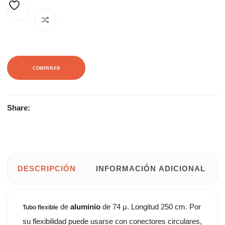
16,84€.
30,66€.
AÑADIR A LA LISTA DE DESEOS
COMPARAR
Share:
DESCRIPCIÓN
INFORMACIÓN ADICIONAL
de
aluminio
de 74 μ. Longitud 250 cm. Por
Tubo flexible
su flexibilidad puede usarse con conectores circulares,