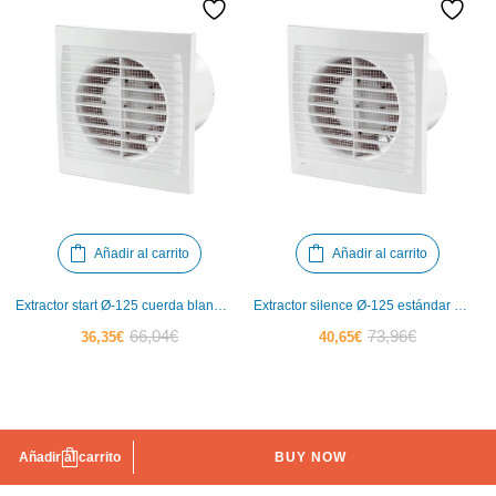
Añadir al carrito
Añadir al carrito
Extractor start Ø-125 cuerda blanco IBERODEPOT
Extractor silence Ø-125 estándar blanco IBERODEPOT
El
El
El
El
66,04
€
73,96
€
36,35
€
40,65
€
precio
precio
precio
precio
actual
original
actual
original
es:
era:
es:
era:
36,35€.
66,04€.
40,65€.
73,96€.
Añadir al carrito
BUY NOW