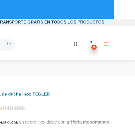
RANSPORTE GRATIS
EN TODOS LOS PRODUCTOS
0
 de ducha Inox TEGLER
El
El
640,09
€
€
en acero inoxidable con
grifería monomando
.
precio
precio
ara ducha