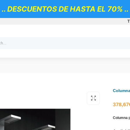
.. DESCUENTOS DE HASTA EL 70% ..
T
Columna
378,67
Columna p