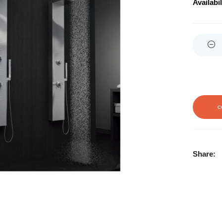
Availabil
Quantity
C
Share: