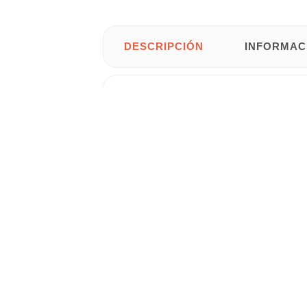
DESCRIPCIÓN
INFORMAC
Inox.
Con
grifería mo
Columna de ducha
• Material:
Acero inoxidable
.
• Jets: caucho.
• Mango: PVC.
• Mandos: Latón.
• Flexo: Acero inoxidable reforzado.
• Medidas: 20 cm de ancho x 60 cm de f
Gastos de
envío gratis
para
Península 