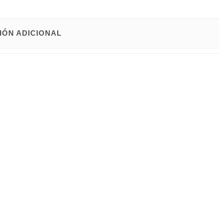
IÓN ADICIONAL
nomando
y rociador superior con jets efecto lluvia. Dispone de 3 jets 
ondo x 149 cm de alto.
y Baleares
.