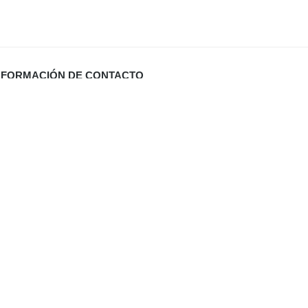
NFORMACIÓN DE CONTACTO
Carrer Miquel Santandreu 27 bj. (España)
info@defabricadirecto.com
formas Mallorca
,
,
al
Digital Sevilla
Diario de Valladolid (El Mundo)
,
ua Mallorca
,
aneros Mallorca
eformas Cocinas