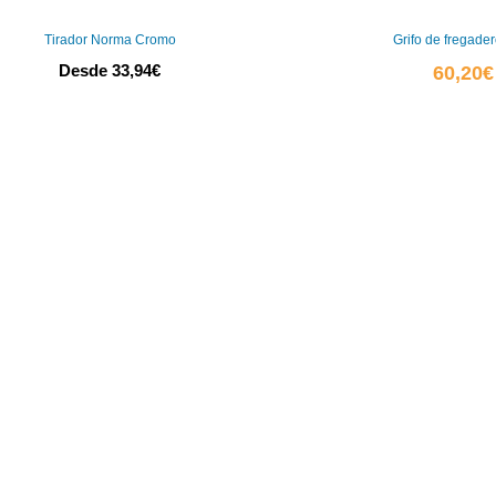
Tirador Norma Cromo
Grifo de fregade
Desde
33,94
€
60,20
€
0
0