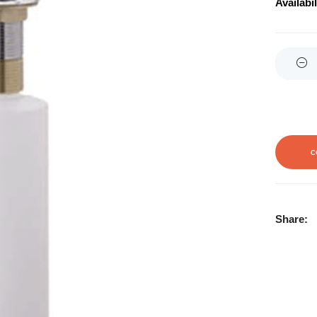
Availabil
Quantity
C
Share: