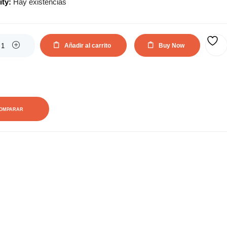
ity:
Hay existencias
Añadir al carrito
Buy Now
AÑADIR A LA LISTA DE DESEOS
OMPARAR