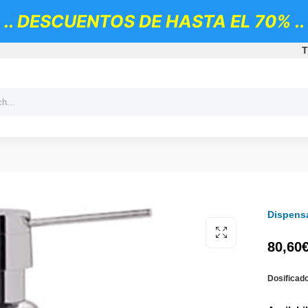
.. DESCUENTOS DE HASTA EL 70% ..
T
Dispensa
80,60
Dosificado