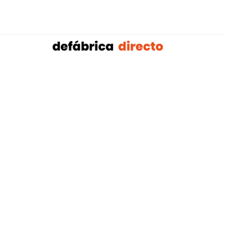
Sobalref SL B16604134 © Copyright 2021 | Tienda 
Blog tendencias y actualidad construcción:
Mampar
,
Porteros Automáticos Mallorca
Instalaciones Multicapa Mal
,
,
Antenistas Mallorca
Bañera por Ducha Mallorca
Electricis