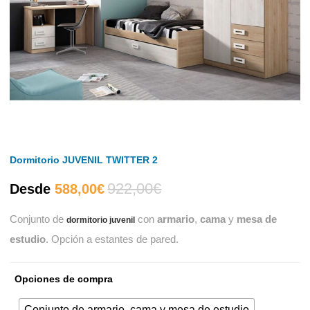
Dormitorio JUVENIL TWITTER 2
922,00
€
El
El
Desde
588,00
€
Conjunto de
con
armario
,
cama
y
mesa de
dormitorio juvenil
precio
precio
estudio
. Opción a estantes de pared.
actual
original
Opciones de compra
es:
era:
Conjunto de armario, cama y mesa de estudio