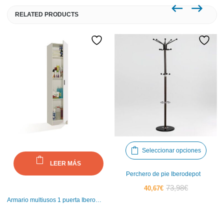
RELATED PRODUCTS
Este
Seleccionar opciones
produ
LEER MÁS
tiene
Perchero de pie Iberodepot
múlti
El
El
73,98
€
40,67
€
varia
precio
precio
Armario multiusos 1 puerta Iberodepot
Las
actual
original
opci