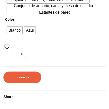
588,00€.
922,00€.
Conjunto de armario, cama y mesa de estudio +
Estantes de pared
Color
Blanco
Azul
AÑADIR A LA LISTA DE DESEOS
COMPARAR
Share: