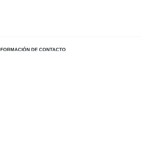
NFORMACIÓN DE CONTACTO
Carrer Miquel Santandreu 27 bj. (España)
info@defabricadirecto.com
formas Mallorca
,
,
al
Digital Sevilla
Diario de Valladolid (El Mundo)
,
ua Mallorca