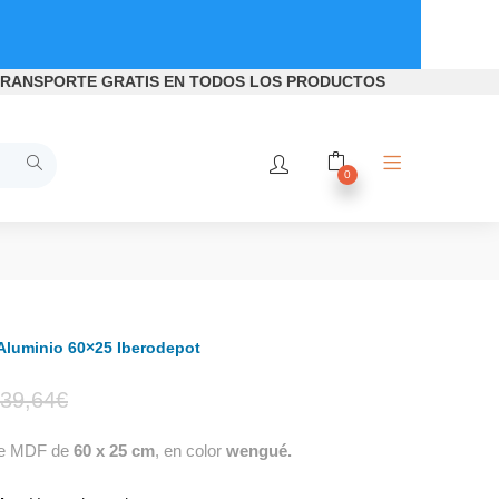
RANSPORTE GRATIS
EN TODOS LOS PRODUCTOS
0
Aluminio 60×25 Iberodepot
El
El
39,64
€
e MDF de
60 x 25 cm
, en color
wengué.
precio
precio