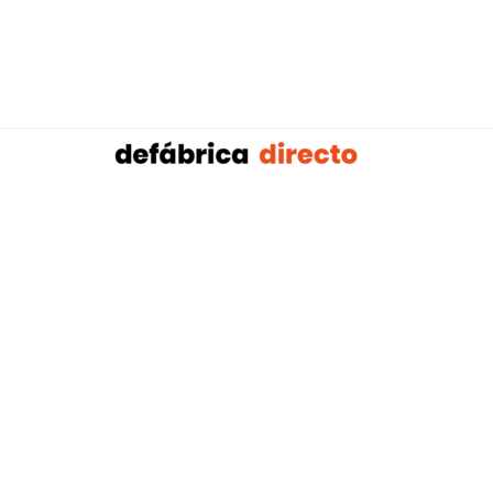
Sobalref SL B16604134 © Copyright 2021 | Tienda 
Blog tendencias y actualidad construcción:
Mampar