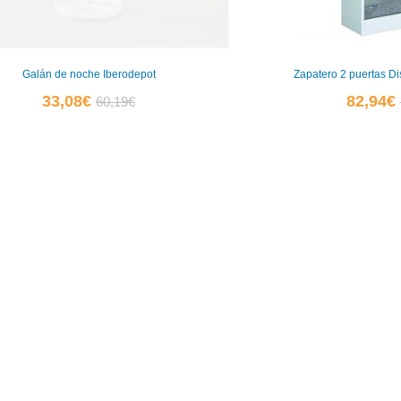
Galán de noche Iberodepot
Zapatero 2 puertas D
El
El
E
33,08
€
82,94
€
60,19
€
precio
precio
actual
original
a
es:
era:
e
33,08€.
60,19€.
8
0
0