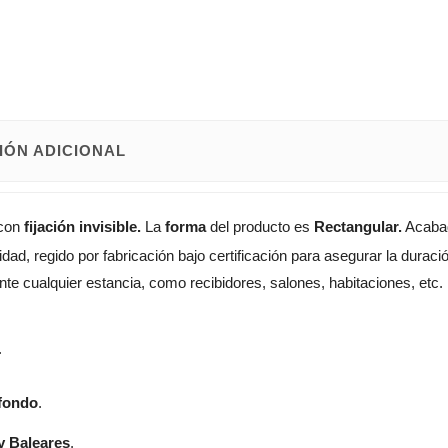
IÓN ADICIONAL
con
fijación invisible.
La
forma
del producto es
Rectangular.
Acabad
dad, regido por fabricación bajo certificación para asegurar la durac
nte cualquier estancia, como recibidores, salones, habitaciones, etc.
.
 fondo
.
y Baleares
.