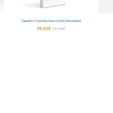
Zapatero 5 puertas blanco brillo Iberodepot
El
El
98,03
€
137,69
€
precio
precio
actual
original
es:
era:
98,03€.
137,69€.