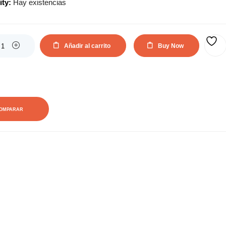
ity:
Hay existencias
actual
original
es:
era:
Añadir al carrito
Buy Now
AÑADIR A LA LISTA DE DESEOS
21,80€.
39,64€.
OMPARAR