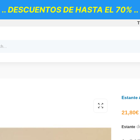
.. DESCUENTOS DE HASTA EL 70% ..
T
Estante 
21,80
€
d
Estante