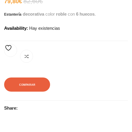
82,60
€
El
El
79,80
€
decorativa
color
roble
con
6 huecos
.
Estantería
precio
precio
Availability:
Hay existencias
actual
original
es:
era:
AÑADIR A LA LISTA DE DESEOS
79,80€.
82,60€.
COMPARAR
Share: