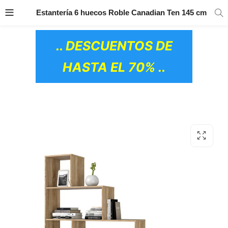
TRANSPORTE GRATIS
EN TODOS LOS
Estantería 6 huecos Roble Canadian Ten 145 cm
PRODUCTOS
.. DESCUENTOS DE
HASTA EL 70% ..
OS CERÁMICOS)