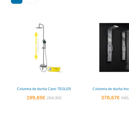
por
popularidad
Columna de ducha Cano TEGLER
Columna de ducha In
El
El
El
199,65
€
378,67
€
284,35
€
640
precio
precio
prec
actual
original
actu
es:
era:
es:
199,65€.
284,35€.
378,