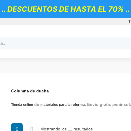
.. DESCUENTOS DE HASTA EL 70% ..
T
Columna de ducha
de
. Envío gratis penínsul
Tienda online
materiales para la reforma
ducha Grohe, Sistema de ducha con termostato, Columnas
Ordenado
Mostrando los 11 resultados