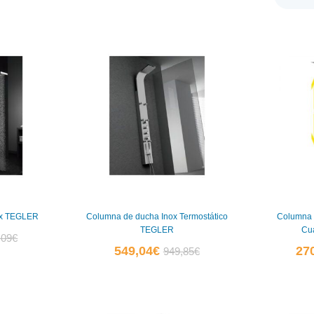
ox TEGLER
Columna de ducha Inox Termostático
Columna 
0
TEGLER
Cu
El
,09
€
El
El
549,04
€
27
949,85
€
io
precio
0
precio
precio
al
original
actual
original
era:
es:
era:
67€.
640,09€.