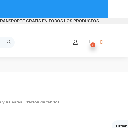
RANSPORTE GRATIS
EN TODOS LOS PRODUCTOS
0
a y baleares. Precios de fábrica.
Columnas de ducha, Sistemas de 
 de ducha Roca, Columnas de ducha termostáticas, Columnas de
Ordena