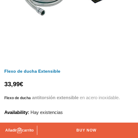
Flexo de ducha Extensible
33,99
€
antitorsión extensible
en acero inoxidable.
Flexo de ducha
Availability:
Hay existencias
Añadir al carrito
BUY NOW
AÑADIR A LA LISTA DE DESEOS