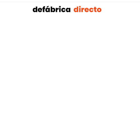
Sobalref SL B16604134 © Copyright 2021 | Tienda 
Blog tendencias y actualidad construcción:
Mampar
,
Porteros Automáticos Mallorca
Instalaciones Multicapa Mal
,
,
Antenistas Mallorca
Bañera por Ducha Mallorca
Electricis
,
,
Mallorca
Reformas Baños Mallorca
Tejados y Cubiertas Ma
,
,
,
Mallorca
Pladur Mallorca
Mamparas Solintex
Instalación 
Sofás Baratos
Colchones baratos
Muebles Baratos
Pla
|
|
|
|