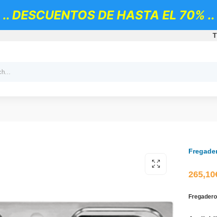
.. DESCUENTOS DE HASTA EL 70% ..
T
Fregader
265,10
Fregadero