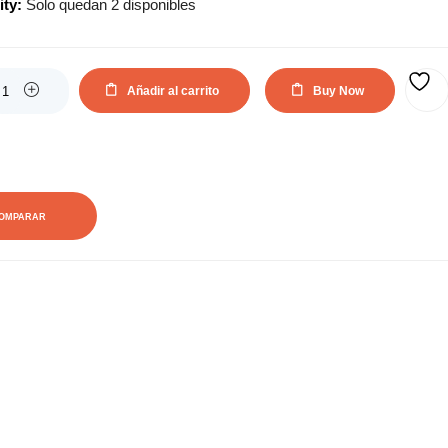
ity:
Solo quedan 2 disponibles
actual
original
es:
era:
Añadir al carrito
Buy Now
AÑADIR A LA LISTA DE DESEOS
265,10€.
405,35€.
OMPARAR