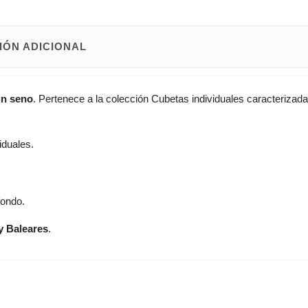
IÓN ADICIONAL
un seno
. Pertenece a la colección Cubetas individuales caracterizad
iduales.
fondo.
y Baleares
.