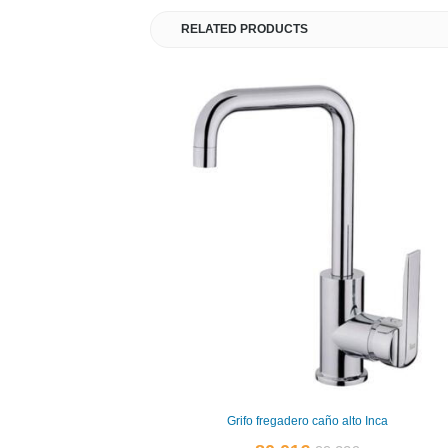
RELATED PRODUCTS
Grifo fregadero caño alto Inca
El
El