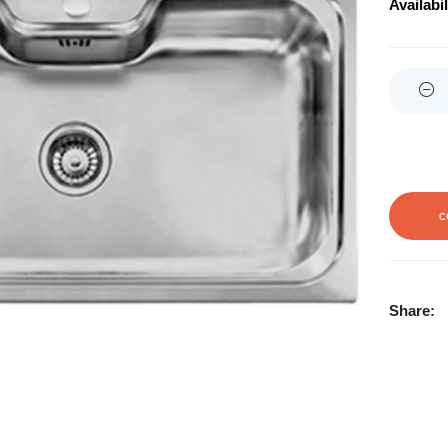
Availabil
Quantity
C
Share: