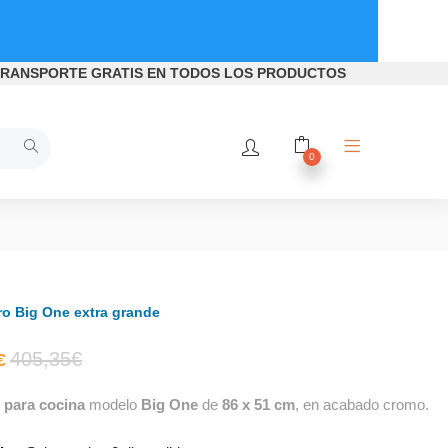
RANSPORTE GRATIS
EN TODOS LOS PRODUCTOS
0
o Big One extra grande
El
El
405,35
€
€
para cocina
modelo
Big One
de
86 x 51 cm
, en acabado cromo.
precio
precio