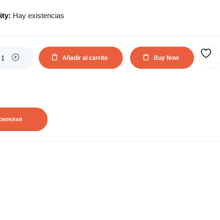
actual
original
ity:
Hay existencias
es:
era:
147,00€.
177,87€.
Añadir al carrito
Buy Now
AÑADIR A LA LISTA DE DESEOS
OMPARAR