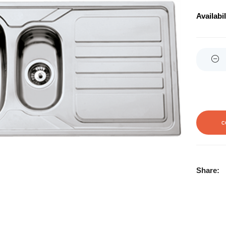
Availabil
Quantity
C
Share: