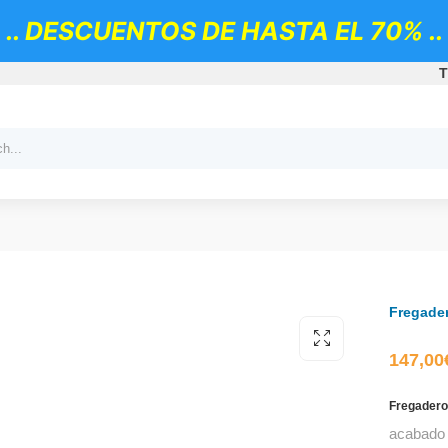
.. DESCUENTOS DE HASTA EL 70% ..
T
Fregader
147,00
Fregadero
acabado