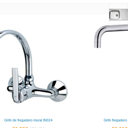
Grifo de fregadero mural IN024
Grifo fregadero
El
El