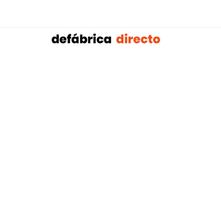
Sobalref SL B16604134 © Copyright 2021 | Tienda 
Blog tendencias y actualidad construcción:
Mampar
,
Porteros Automáticos Mallorca
Instalaciones Multicapa Mal
,
,
Antenistas Mallorca
Bañera por Ducha Mallorca
Electricis
,
,
Mallorca
Reformas Baños Mallorca
Tejados y Cubiertas Ma