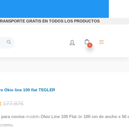
RANSPORTE GRATIS
EN TODOS LOS PRODUCTOS
0
o Okio line 100 flat TEGLER
El
El
177,87
€
€
para cocina
modelo
Okio Line 100 Flat
de
100 cm de ancho x 50 
precio
precio
 cromo.