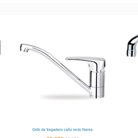
Grifo de fregadero caño recto Nerea
El
El