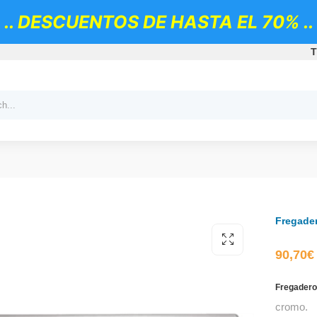
.. DESCUENTOS DE HASTA EL 70% ..
T
Fregade
90,70
€
Fregadero
cromo.