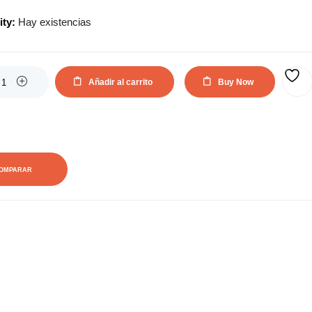
actual
original
ity:
Hay existencias
es:
era:
90,70€.
162,14€.
Añadir al carrito
Buy Now
AÑADIR A LA LISTA DE DESEOS
OMPARAR