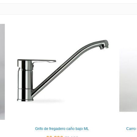
Grifo de fregadero caño bajo ML
Carro
El
El