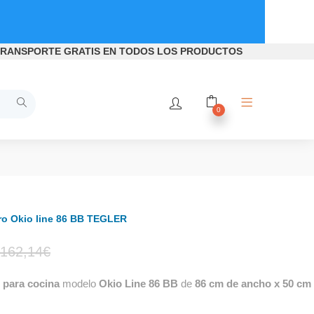
RANSPORTE GRATIS
EN TODOS LOS PRODUCTOS
0
ro Okio line 86 BB TEGLER
El
El
162,14
€
para cocina
modelo
Okio Line 86 BB
de
86 cm de ancho x 50 cm
precio
precio