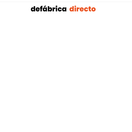
Sobalref SL B16604134 © Copyright 2021 | Tienda 
Blog tendencias y actualidad construcción:
Mampar
,
Porteros Automáticos Mallorca
Instalaciones Multicapa Mal
,
,
Antenistas Mallorca
Bañera por Ducha Mallorca
Electricis
,
,
Mallorca
Reformas Baños Mallorca
Tejados y Cubiertas Ma
,
,
,
Mallorca
Pladur Mallorca
Mamparas Solintex
Instalación 
Sofás Baratos
Colchones baratos
Muebles Baratos
Pla
|
|
|
|