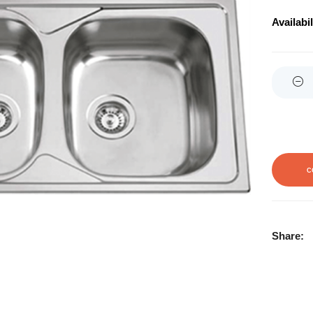
Availabil
Quantity
C
Share: