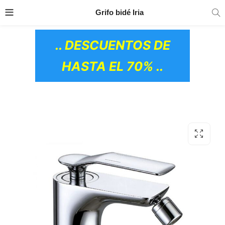
TRANSPORTE GRATIS
EN TODOS LOS
Grifo bidé Iria
PRODUCTOS
.. DESCUENTOS DE
HASTA EL 70% ..
OS CERÁMICOS)