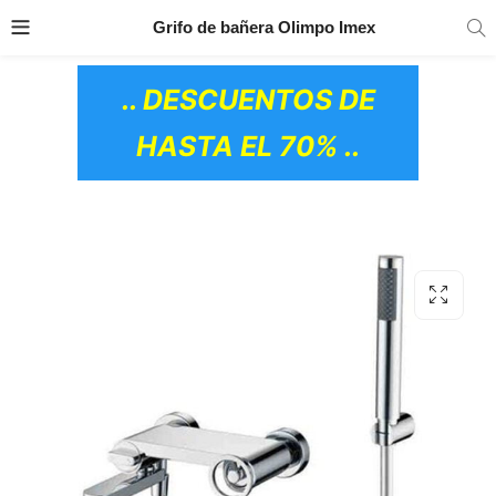
TRANSPORTE GRATIS
EN TODOS LOS
Grifo de bañera Olimpo Imex
PRODUCTOS
.. DESCUENTOS DE
HASTA EL 70% ..
OS CERÁMICOS)