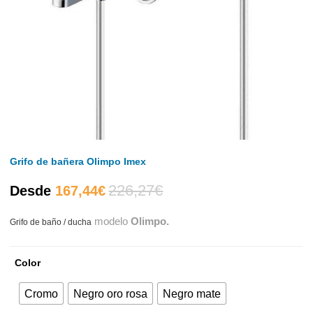
Grifo de bañera Olimpo Imex
226,27
€
El
El
Desde
167,44
€
modelo
Olimpo.
Grifo de baño / ducha
precio
precio
actual
original
Color
es:
era:
Cromo
Negro oro rosa
Negro mate