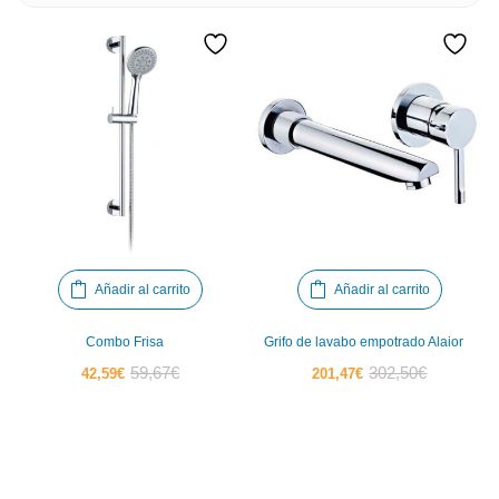
Añadir al carrito
Añadir al carrito
Combo Frisa
Grifo de lavabo empotrado Alaior
El
El
El
El
59,67
€
302,50
€
42,59
€
201,47
€
precio
precio
precio
precio
actual
original
actual
original
es:
era:
es:
era:
42,59€.
59,67€.
201,47€.
302,50€.