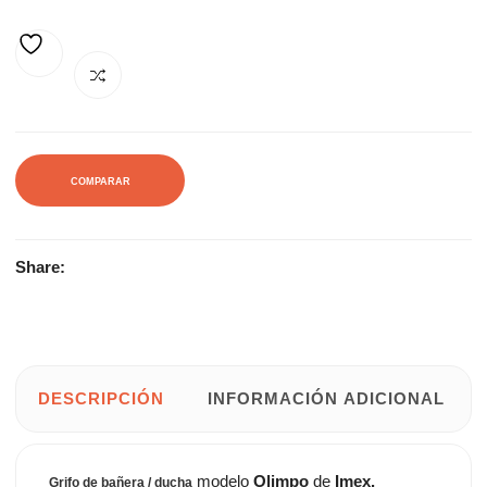
167,44€.
226,27€.
AÑADIR A LA LISTA DE DESEOS
COMPARAR
Share:
DESCRIPCIÓN
INFORMACIÓN ADICIONAL
modelo
Olimpo
de
Imex.
Grifo de bañera / ducha