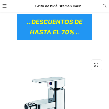
TRANSPORTE GRATIS
EN TODOS LOS
Grifo de bidé Bremen Imex
PRODUCTOS
.. DESCUENTOS DE
HASTA EL 70% ..
OS CERÁMICOS)