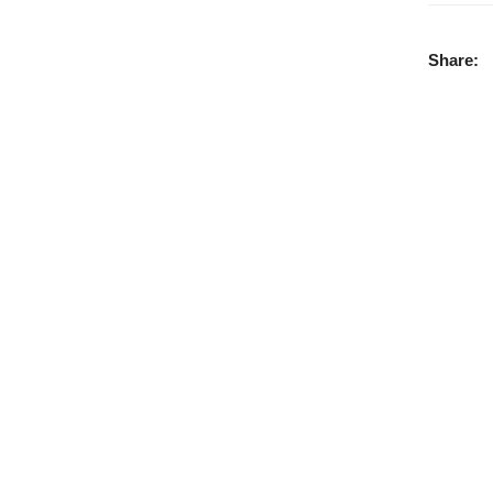
Share:
IÓN ADICIONAL
o Mate
/
Negro Oro Rosa.