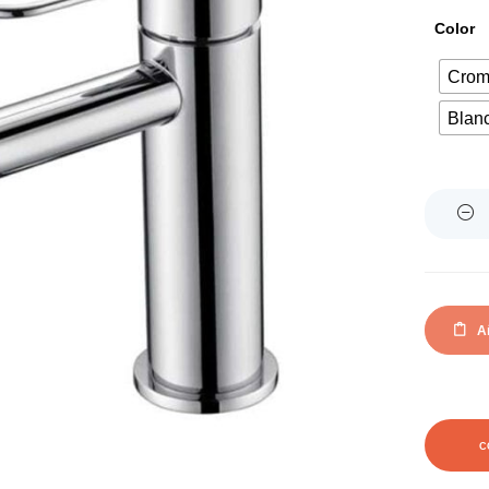
Color
Cro
Blan
Quantity
Añ
C