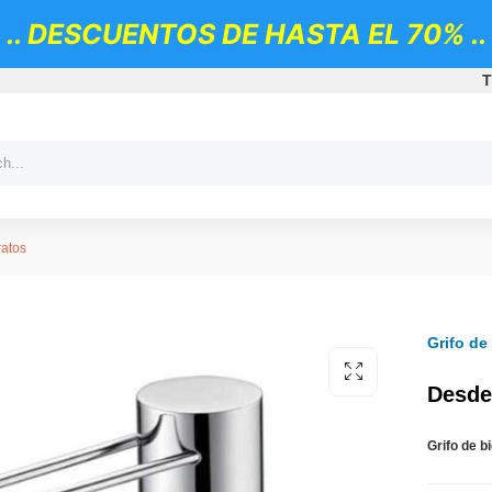
.. DESCUENTOS DE HASTA EL 70% ..
T
ratos
Grifo de
Desde
Grifo de b