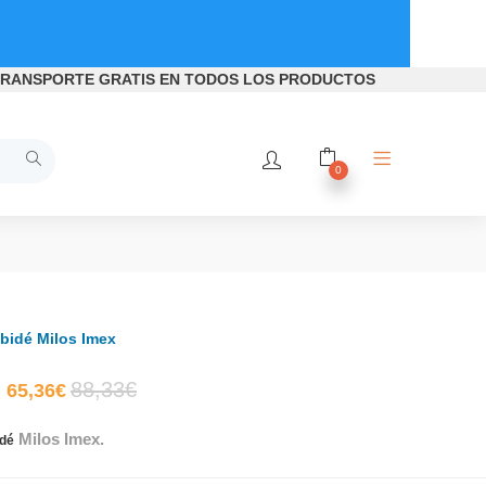
RANSPORTE GRATIS
EN TODOS LOS PRODUCTOS
0
 bidé Milos Imex
El
El
88,33
€
65,36
€
Milos Imex.
precio
precio
idé