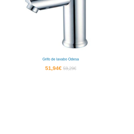
Grifo de lavabo Odesa
El
El
51,94
€
59,29
€
precio
precio
actual
original
es:
era:
51,94€.
59,29€.