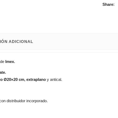
Share:
IÓN ADICIONAL
de
Imex.
te.
do Ø20×20 cm, extraplano
y antical.
con distribuidor incorporado.