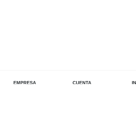
EMPRESA
CUENTA
I
Nosotros
Iniciar sesión
Política de privacidad
Favoritos
Envío y devoluciones
Carrito
Re
Política de cookies