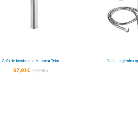
Grifo de lavabo alto Manacor Teka
Ducha higiénica ag
El
El
97,91
€
127,05
€
precio
precio
actual
original
es:
era:
0
97,91€.
127,05€.
0