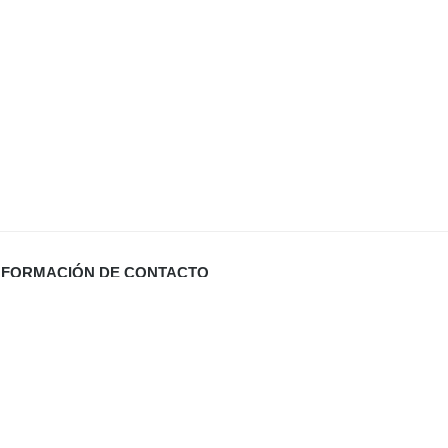
NFORMACIÓN DE CONTACTO
Carrer Miquel Santandreu 27 bj. (España)
info@defabricadirecto.com
formas Mallorca