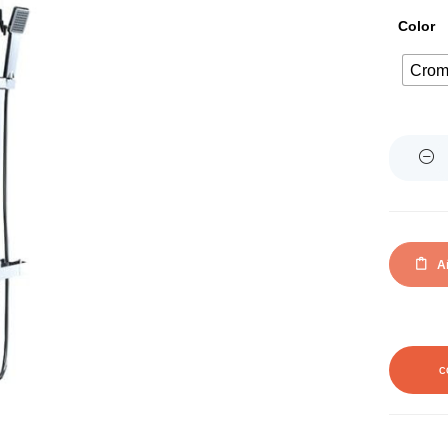
Color
Cro
Quantity
Añ
C