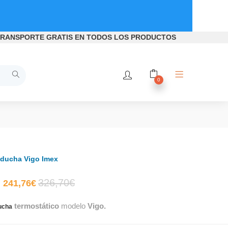
RANSPORTE GRATIS
EN TODOS LOS PRODUCTOS
0
 ducha Vigo Imex
El
El
326,70
€
241,76
€
termostático
modelo
Vigo.
precio
precio
ducha