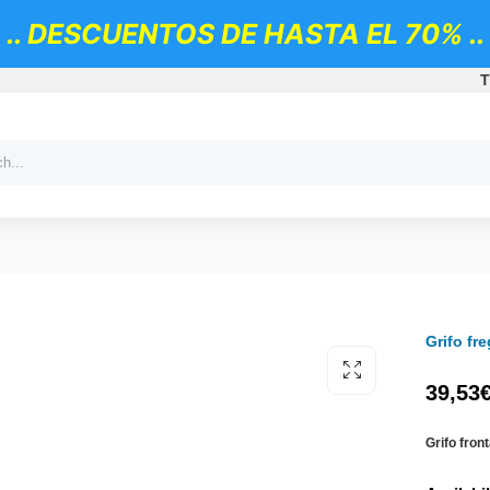
.. DESCUENTOS DE HASTA EL 70% ..
T
Grifo fr
39,53
Grifo front