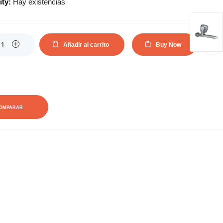
ity:
Hay existencias
Añadir al carrito
Buy Now
AÑADIR A LA LISTA DE DESEOS
OMPARAR
0
0