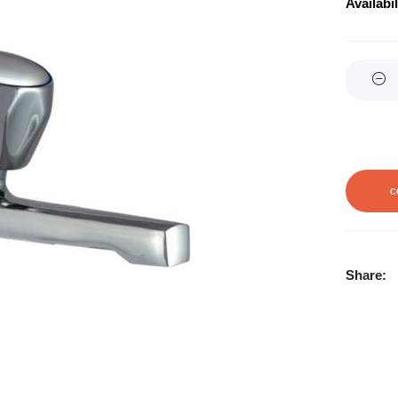
Availabil
Quantity
C
Share: