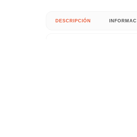
DESCRIPCIÓN
INFORMAC
Conjunto de inodoro
modelo
Open
co
• Forma:
Redonda.
• Sistema de descarga:
Arrastre.
• Instalación: De pie.
• Salida inferior izquierda.
• El pack incluye la cisterna ABS y la ta
•
Medidas:
38 cm de ancho x 75 cm de f
Gastos de
envío gratis
para
Península 