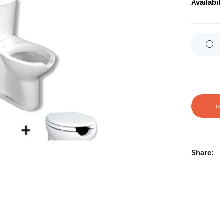
Availabil
Quantity
C
Share: