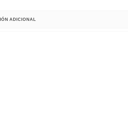
IÓN ADICIONAL
n
apertura frontal,
de
tanque bajo
para personas con diversidad fun
pa fabricada en madera.
ondo x 83 cm alto.
y Baleares
.