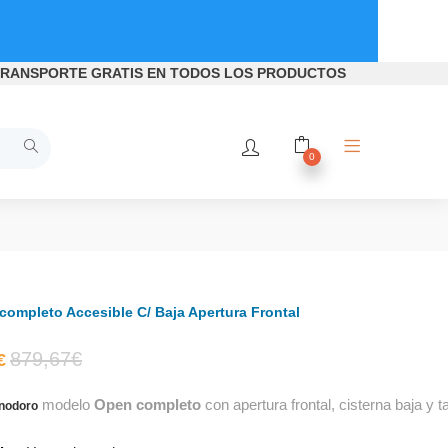
RANSPORTE GRATIS
EN TODOS LOS PRODUCTOS
0
completo Accesible C/ Baja Apertura Frontal
El
El
879,67
€
€
modelo
Open completo
con apertura frontal, cisterna baja y t
precio
precio
inodoro