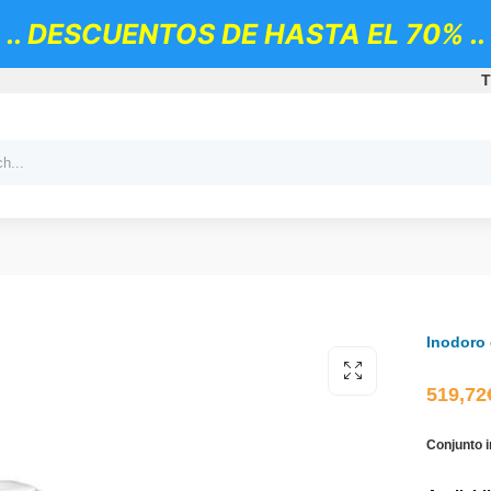
.. DESCUENTOS DE HASTA EL 70% ..
T
Inodoro 
519,72
Conjunto 