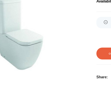
Availabil
Quantity
C
Share: