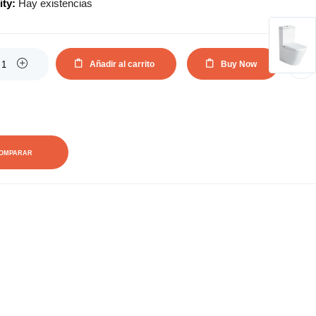
ity:
Hay existencias
actual
original
es:
era:
Añadir al carrito
Buy Now
AÑADIR A LA LISTA DE DESEOS
398,20€.
477,95€.
OMPARAR
0
0