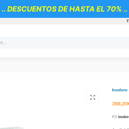
.. DESCUENTOS DE HASTA EL 70% ..
T
Inodoro
398,20
Kit
inodor