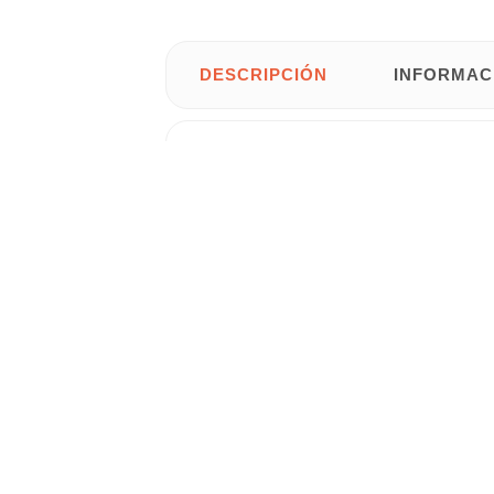
DESCRIPCIÓN
INFORMAC
Kit de
modelo
Legend.
Co
inodoro completo
• Color:
Blanco.
• Forma:
Cuadrado.
• Material: Cerámico.
• Tipo de instalación:
De pie.
• Asiento: Amortiguado Duroplast (materia
• Mecanismo de alimentación y descarga 
• Posición de toma de agua: Inferior dere
• Salida: Sistema Dual (permite instalación
•
Medidas:
34,5 cm de ancho x 66 cm de 
Este kit se compone de los siguientes pr