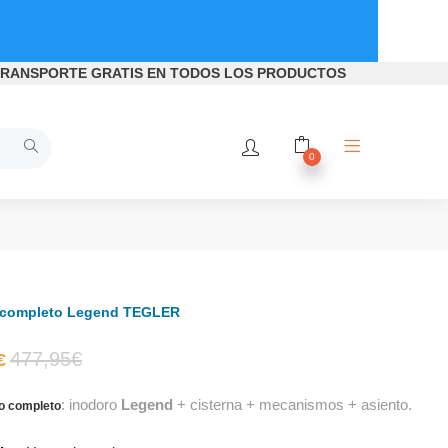
RANSPORTE GRATIS
EN TODOS LOS PRODUCTOS
0
 completo Legend TEGLER
El
El
477,95
€
€
: inodoro
Legend
+ cisterna + mecanismos + asiento.
precio
precio
o completo