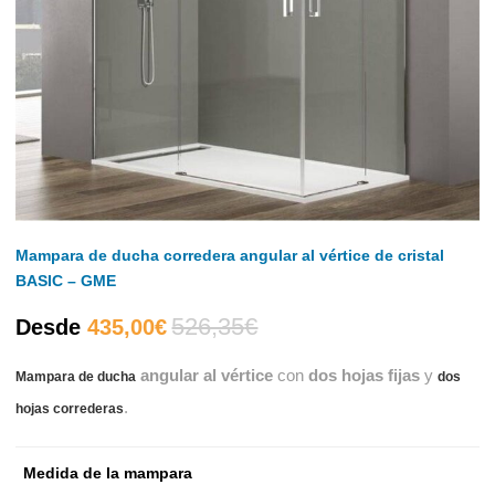
Mampara de ducha corredera angular al vértice de cristal
BASIC – GME
526,35
€
El
El
Desde
435,00
€
angular al vértice
con
dos hojas fijas
y
Mampara de ducha
precio
precio
dos
.
hojas correderas
actual
original
Medida de la mampara
es:
era: