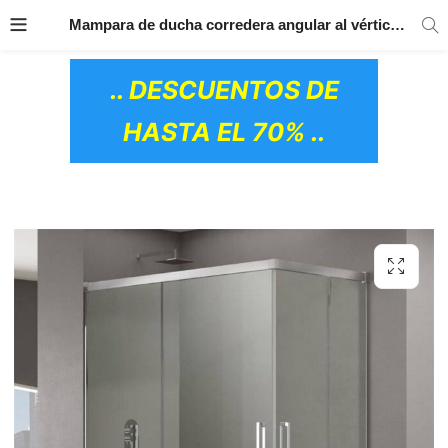
TRANSPORTE GRATIS
EN TODOS LOS
Mampara de ducha corredera angular al vértice de cristal BASIC – GME
PRODUCTOS
.. DESCUENTOS DE
HASTA EL 70% ..
OS CERÁMICOS)