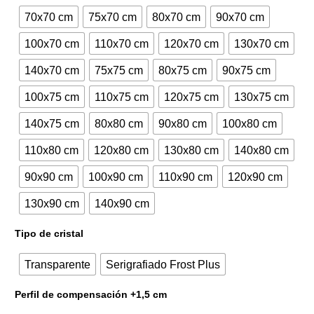
70x70 cm
75x70 cm
80x70 cm
90x70 cm
435,00€.
526,35€.
100x70 cm
110x70 cm
120x70 cm
130x70 cm
140x70 cm
75x75 cm
80x75 cm
90x75 cm
100x75 cm
110x75 cm
120x75 cm
130x75 cm
140x75 cm
80x80 cm
90x80 cm
100x80 cm
110x80 cm
120x80 cm
130x80 cm
140x80 cm
90x90 cm
100x90 cm
110x90 cm
120x90 cm
130x90 cm
140x90 cm
Tipo de cristal
Transparente
Serigrafiado Frost Plus
Perfil de compensación +1,5 cm