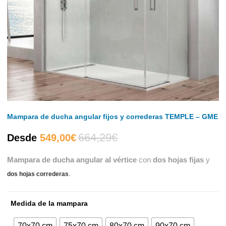
Mampara de ducha angular fijos y correderas TEMPLE – GME
664,29
€
El
El
Desde
549,00
€
Mampara de ducha angular al vértice
con
dos hojas fijas
y
precio
precio
.
dos hojas correderas
actual
original
Medida de la mampara
es:
era:
70x70 cm
75x70 cm
80x70 cm
90x70 cm