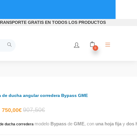
RANSPORTE GRATIS
EN TODOS LOS PRODUCTOS
0
 de ducha angular corredera Bypass GME
El
El
907,50
€
750,00
€
modelo
Bypass
de
GME
, con
una hoja fija
y
dos h
precio
precio
e ducha corredera