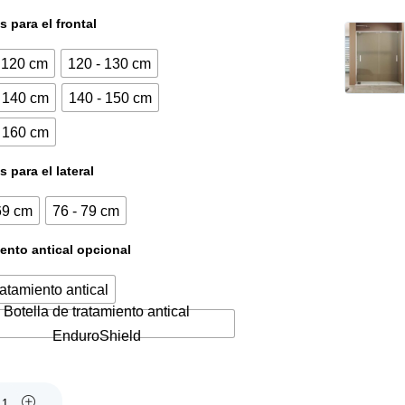
actual
original
 para el frontal
es:
era:
 120 cm
120 - 130 cm
750,00€.
907,50€.
- 140 cm
140 - 150 cm
- 160 cm
 para el lateral
69 cm
76 - 79 cm
ento antical opcional
ratamiento antical
0
Botella de tratamiento antical
EnduroShield
0