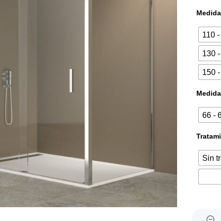
Medidas
110 -
130 
150 
Medidas
66 - 
Tratami
Sin t
Quantity