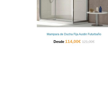
Mampara de Ducha Fija Austin Futurbaño
El
El
114,00
€
Desde
121,00
€
precio
precio
actual
original
es:
era:
114,00€.
121,00€.