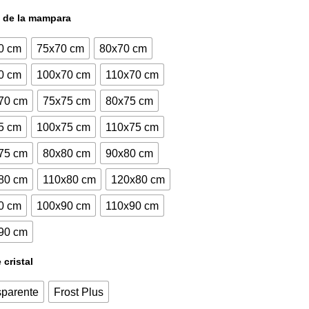
actual
original
 de la mampara
es:
era:
0 cm
75x70 cm
80x70 cm
705,00€.
853,05€.
0 cm
100x70 cm
110x70 cm
70 cm
75x75 cm
80x75 cm
5 cm
100x75 cm
110x75 cm
75 cm
80x80 cm
90x80 cm
80 cm
110x80 cm
120x80 cm
0 cm
100x90 cm
110x90 cm
90 cm
 cristal
sparente
Frost Plus