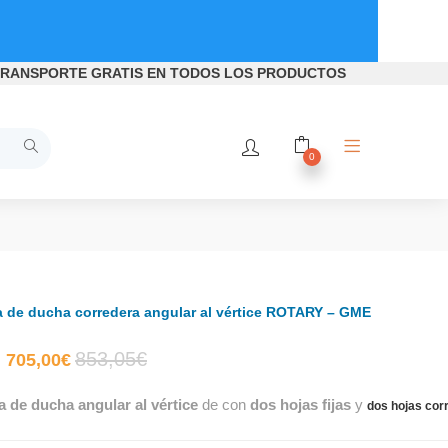
RANSPORTE GRATIS
EN TODOS LOS PRODUCTOS
0
 de ducha corredera angular al vértice ROTARY – GME
El
El
853,05
€
705,00
€
de ducha angular al vértice
de con
dos hojas fijas
y
precio
precio
dos hojas cor