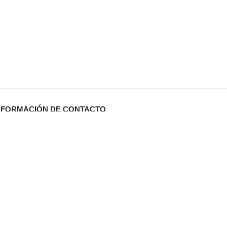
NFORMACIÓN DE CONTACTO
Carrer Miquel Santandreu 27 bj. (España)
info@defabricadirecto.com
formas Mallorca