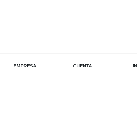
EMPRESA
CUENTA
I
Nosotros
Iniciar sesión
Política de privacidad
Favoritos
Envío y devoluciones
Carrito
Re
Política de cookies