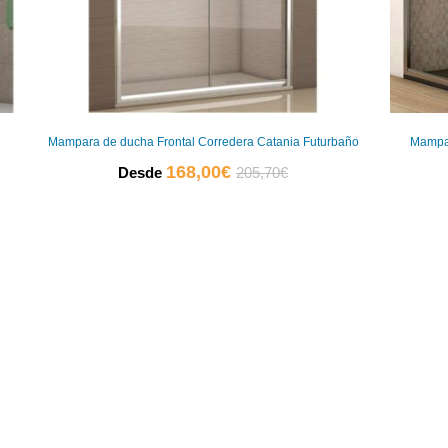
Mampara de ducha Frontal Corredera Catania Futurbaño
Mampar
El
El
168,00
€
Desde
205,70
€
precio
precio
actual
original
es:
era:
168,00€.
205,70€.