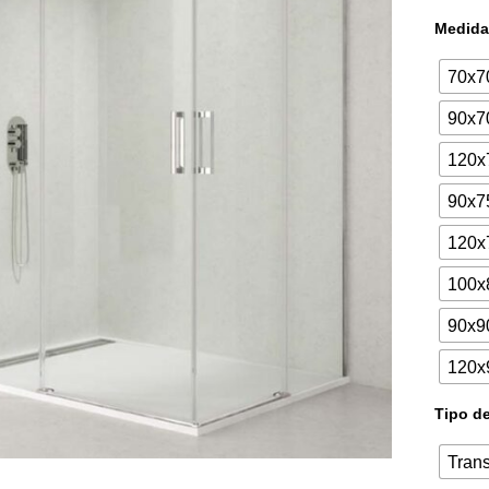
Medida
70x7
90x7
120x
90x7
120x
100x
90x9
120x
Tipo de
Tran