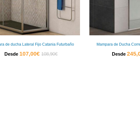
a de ducha Lateral Fijo Catania Futurbaño
Mampara de Ducha Corre
El
El
107,00
€
245,
Desde
108,90
€
Desde
0
precio
precio
actual
original
0
es:
era:
107,00€.
108,90€.