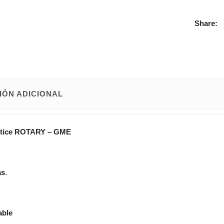
Share:
IÓN ADICIONAL
tice
ROTARY – GME
as
.
able