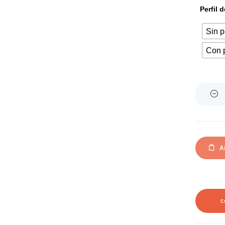
Perfil
Sin p
Con 
Quantity
Añ
C