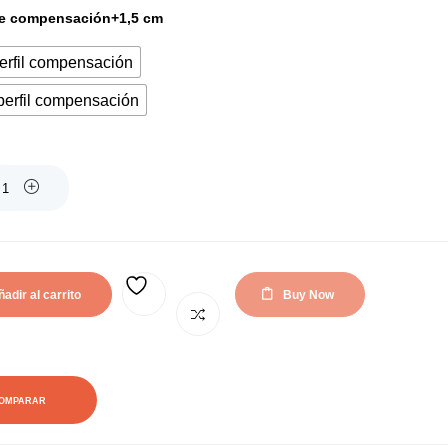
 de compensación+1,5 cm
erfil compensación
perfil compensación
adir al carrito
Buy Now
AÑADIR A LA LISTA DE DESEOS
OMPARAR