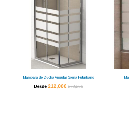
Mampara de Ducha Angular Siena Futurbaño
Mam
El
El
212,00
€
Desde
272,25
€
precio
precio
actual
original
es:
era:
212,00€.
272,25€.