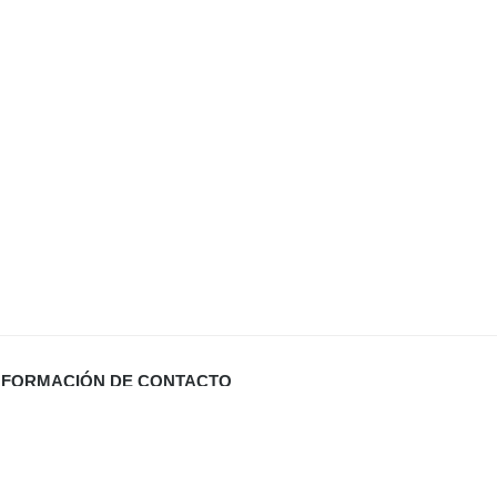
NFORMACIÓN DE CONTACTO
Carrer Miquel Santandreu 27 bj. (España)
info@defabricadirecto.com