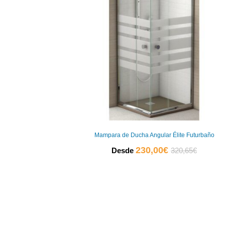
Mampara de Ducha Angular Élite Futurbaño
El
El
230,00
€
Desde
320,65
€
precio
precio
actual
original
es:
era:
230,00€.
320,65€.