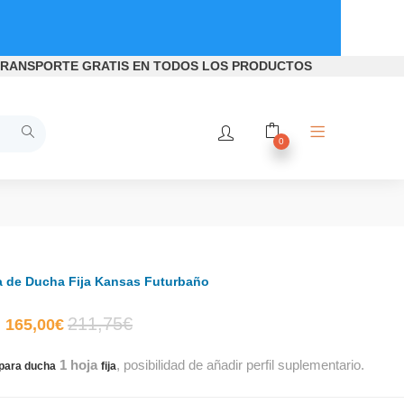
RANSPORTE GRATIS
EN TODOS LOS PRODUCTOS
0
 de Ducha Fija Kansas Futurbaño
El
El
211,75
€
165,00
€
1 hoja
, posibilidad de añadir perfil suplementario.
precio
precio
para ducha
fija