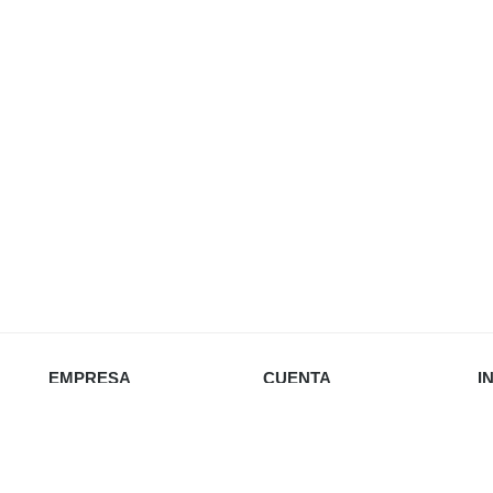
EMPRESA
CUENTA
I
Nosotros
Iniciar sesión
Política de privacidad
Favoritos