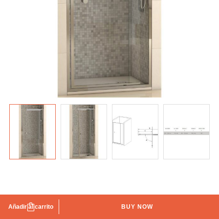
Mampara de ducha Frontal Abatible Seatle Futurbaño
Añadir al carrito
BUY NOW