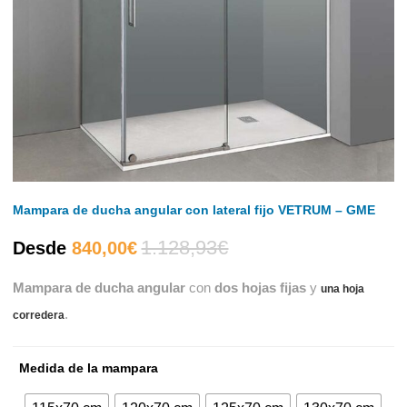
Mampara de ducha angular con lateral fijo VETRUM – GME
1.128,93
€
El
El
Desde
840,00
€
Mampara de ducha angular
con
dos hojas fijas
y
precio
precio
una hoja
.
corredera
actual
original
Medida de la mampara
es:
era: