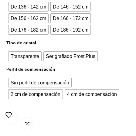
De 136 - 142 cm
De 146 - 152 cm
329,00€.
441,65€.
De 156 - 162 cm
De 166 - 172 cm
De 176 - 182 cm
De 186 - 192 cm
Tipo de cristal
Transparente
Serigrafiado Frost Plus
Perfil de compensación
Sin perfil de compensación
2 cm de compensación
4 cm de compensación
AÑADIR A LA LISTA DE DESEOS