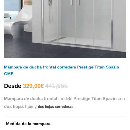
Mampara de ducha frontal corredera Prestige Titan Spazio
GME
441,65
€
El
El
Desde
329,00
€
Mampara de ducha frontal
modelo
Prestige Titan Spazio
con
precio
precio
dos hojas fijas
y
dos hojas correderas
actual
original
Medida de la mampara
es:
era: