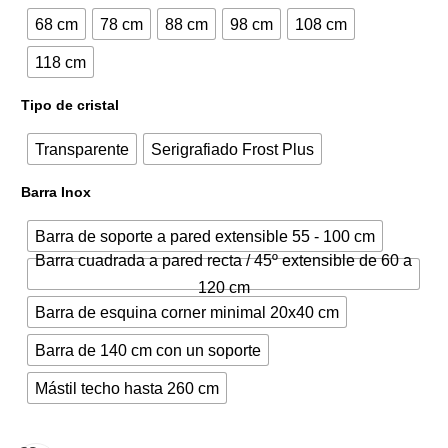
68 cm
78 cm
88 cm
98 cm
108 cm
337,28€.
428,34€.
118 cm
Tipo de cristal
Transparente
Serigrafiado Frost Plus
Barra Inox
Barra de soporte a pared extensible 55 - 100 cm
Barra cuadrada a pared recta / 45º extensible de 60 a
120 cm
Barra de esquina corner minimal 20x40 cm
Barra de 140 cm con un soporte
Mástil techo hasta 260 cm