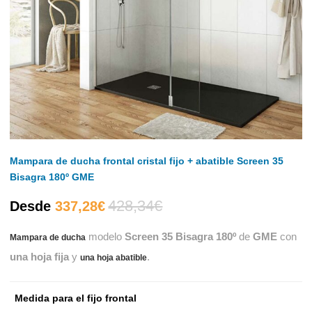
Mampara de ducha frontal cristal fijo + abatible Screen 35
Bisagra 180º GME
428,34
€
El
El
Desde
337,28
€
modelo
Screen 35 Bisagra 180º
de
GME
con
Mampara de ducha
precio
precio
una hoja fija
y
.
una hoja abatible
actual
original
Medida para el fijo frontal
es:
era: