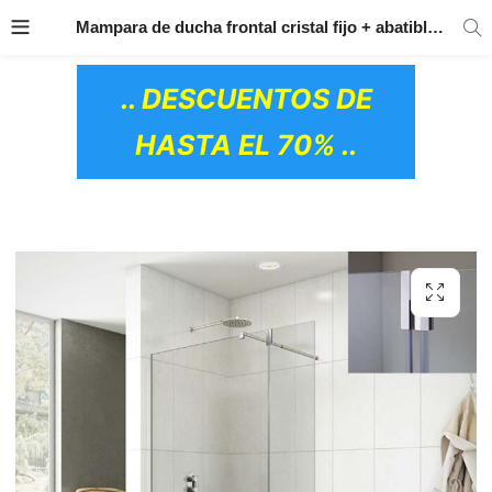
TRANSPORTE GRATIS
EN TODOS LOS
Mampara de ducha frontal cristal fijo + abatible Screen 35 Bisagra 180º GME
PRODUCTOS
.. DESCUENTOS DE
HASTA EL 70% ..
OS CERÁMICOS)