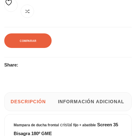
AÑADIR A LA LISTA DE DESEOS
COMPARAR
Share:
DESCRIPCIÓN
INFORMACIÓN ADICIONAL
cristal
Screen 35
Mampara de ducha frontal
fijo + abatible
Bisagra 180º GME