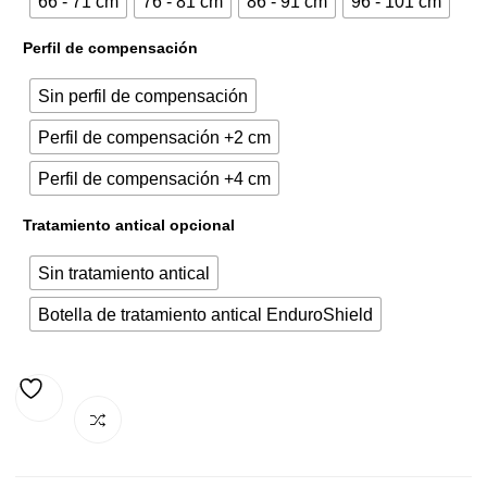
66 - 71 cm
76 - 81 cm
86 - 91 cm
96 - 101 cm
327,00€.
439,23€.
Perfil de compensación
Sin perfil de compensación
Perfil de compensación +2 cm
Perfil de compensación +4 cm
Tratamiento antical opcional
Sin tratamiento antical
Botella de tratamiento antical EnduroShield
AÑADIR A LA LISTA DE DESEOS