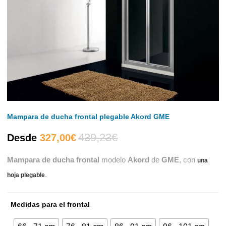
Mampara de ducha frontal plegable Akord GME
439,23
€
El
El
Desde
327,00
€
Mampara de ducha frontal
modelo
Akord
de
GME
, con
precio
precio
una
.
hoja plegable
actual
original
Medidas para el frontal
es:
era: