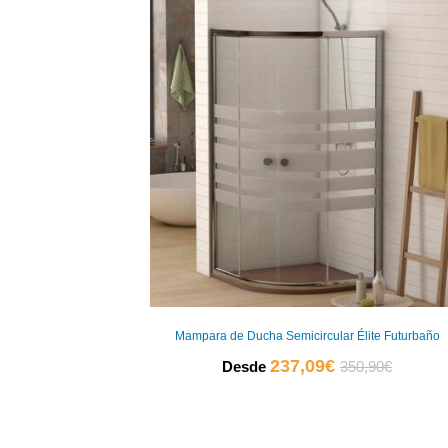
Mampara de Ducha Semicircular Élite Futurbaño
El
El
237,09
€
Desde
350,90
€
precio
precio
actual
original
es:
era: