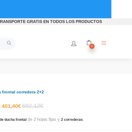
RANSPORTE GRATIS
EN TODOS LOS PRODUCTOS
0
frontal corredera 2+2
El
El
692,12
€
401,40
€
de 2 hojas fijas y
.
precio
precio
e ducha frontal
2 correderas