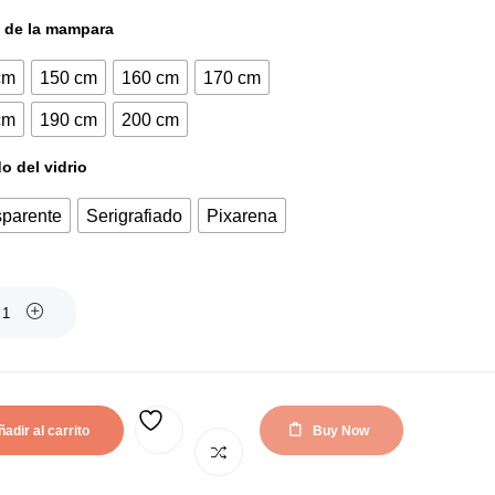
actual
original
 de la mampara
es:
era:
cm
150 cm
160 cm
170 cm
401,40€.
692,12€.
cm
190 cm
200 cm
 del vidrio
sparente
Serigrafiado
Pixarena
adir al carrito
Buy Now
AÑADIR A LA LISTA DE DESEOS