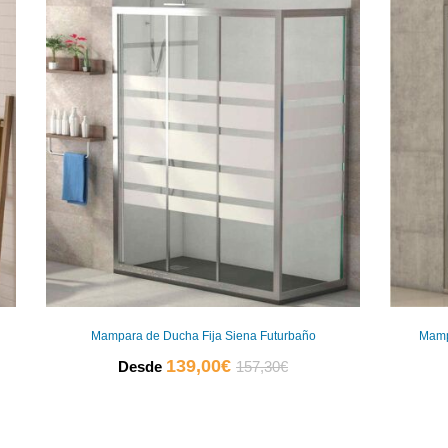
Mampara de Ducha Fija Siena Futurbaño
Mamp
El
El
139,00
€
Desde
157,30
€
precio
precio
actual
original
es:
era: