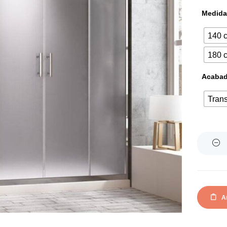
Medida
140 
180 
Acabado
Tran
Quantity
Añ