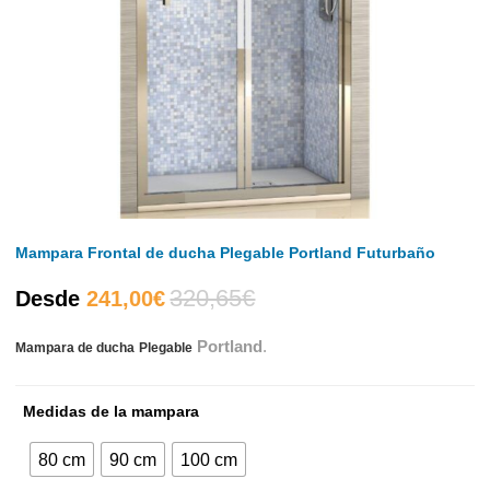
Mampara Frontal de ducha Plegable Portland Futurbaño
320,65
€
El
El
Desde
241,00
€
Portland
.
Mampara de ducha
Plegable
precio
precio
actual
original
Medidas de la mampara
es:
era:
80 cm
90 cm
100 cm