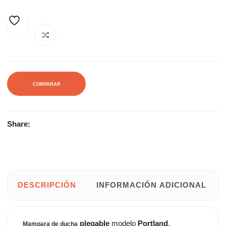
241,00€.
320,65€.
AÑADIR A LA LISTA DE DESEOS
COMPARAR
Share:
DESCRIPCIÓN
INFORMACIÓN ADICIONAL
plegable
modelo
Portland
.
Mampara de ducha