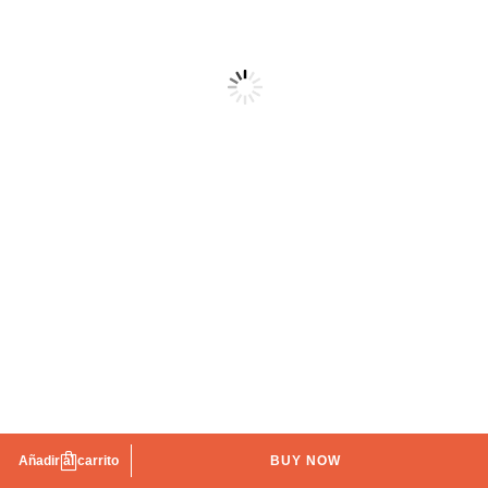
Mesa de café metal IBERODEPOT
Añadir al carrito
BUY NOW