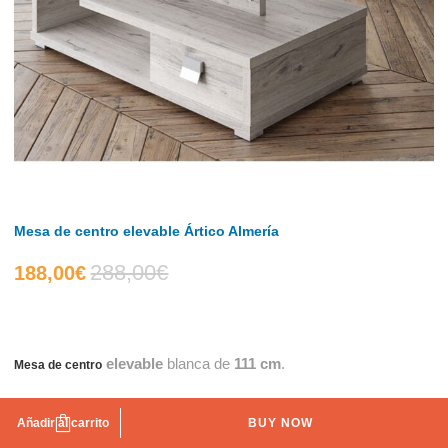
Mesa de centro elevable Ártico Almería
288,00
€
El
El
188,00
€
precio
precio
elevable
blanca de
111 cm
.
Mesa de centro
actual
original
Availability:
Hay existencias
es:
era:
Añadir al carrito
BUY NOW